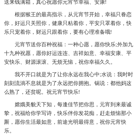
送来钱满箱，真心祝愿你元宵节幸福、安康!
根据猴王的最高指示，从元宵节开始，幸福只眷恋
你，好运只关照你，健康只粘着你，平安只罩着你，快
乐只宠着你，财运只跟着你，要有心理准备哦!
元宵节送你百种祝福：一种心愿，愿你快乐;外加九
十九种祝愿，愿你好运连连、吉祥如意、幸福安康、平
安快乐、财源滚滚、无烦无恼，祝你幸福久久。
我不开口就是为了让你永远在我心中;水说：我时时
刻刻流淌不息就是为了永远把你拥抱。锅说：都他妈这
么熟了，还贫呢。祝元宵节快乐!
嫦娥美貌天下知，每逢佳节把你思，元宵到来最诚
挚，祝福给你学写诗，快乐伴你发花痴，赶走烦恼那小
厮，愿你生活最如意，前途光明最得意，祝你元宵快
乐。