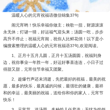
温暖人心的元宵祝福语微信锦集37句
闹元宵哟！快乐幸福你做主；秧歌一扭，财源滚滚
永无休；灯谜一猜，好运福气迎头来；汤圆一吃，步步
高升不停止；祝福元宵闹，祝你人比鲜花俏！以下是小
编搜索整理的温暖人心的元宵祝福语37句,欢迎阅读。
1、正月十五月儿圆，正月十五汤圆圆，祝福到身
边，祝你事业一年胜一年，好运好事喜连连，小日子过
得甜又甜，元宵佳节幸福又团聚。
2、趁爆竹声还未消逝，先把最好的祝福，最美的祝
愿，最多的快乐，最真诚的问候，最强壮的健康，最祥
和的幸运，最美丽的祝福，送给你和你的家人，元宵节
快乐！
3、元宵节，送汤圆，多种馅儿任君选：无忧为馅烦