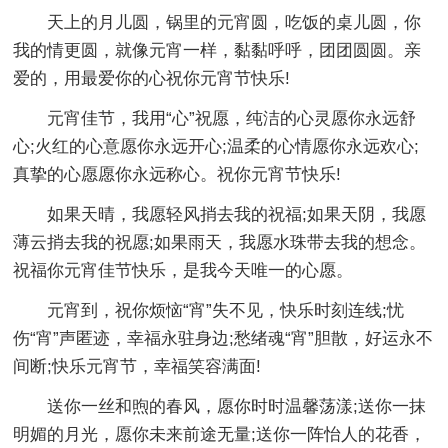
天上的月儿圆，锅里的元宵圆，吃饭的桌儿圆，你
我的情更圆，就像元宵一样，黏黏呼呼，团团圆圆。亲
爱的，用最爱你的心祝你元宵节快乐!
元宵佳节，我用“心”祝愿，纯洁的心灵愿你永远舒
心;火红的心意愿你永远开心;温柔的心情愿你永远欢心;
真挚的心愿愿你永远称心。祝你元宵节快乐!
如果天晴，我愿轻风捎去我的祝福;如果天阴，我愿
薄云捎去我的祝愿;如果雨天，我愿水珠带去我的想念。
祝福你元宵佳节快乐，是我今天唯一的心愿。
元宵到，祝你烦恼“宵”失不见，快乐时刻连线;忧
伤“宵”声匿迹，幸福永驻身边;愁绪魂“宵”胆散，好运永不
间断;快乐元宵节，幸福笑容满面!
送你一丝和煦的春风，愿你时时温馨荡漾;送你一抹
明媚的月光，愿你未来前途无量;送你一阵怡人的花香，