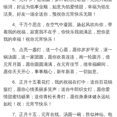
恼消，好运为馅事业顺，如意为馅爱情甜，幸福为馅生
活美。好友一场全送你，预祝你元宵快乐无限！
4、千万个思念，在空气中凝固。扬起风吹向你，带
着我的祝福，寂寞我不在乎，你快乐我就满足，想你是
我的幸福！祝你元宵快乐！
5、点亮一盏灯，送一个心愿，愿你岁岁平安，滚一
锅汤圆，送一家团圆，愿你欢喜连连，画一轮圆月，借
元宵月圆，愿你圆圆满满，在元宵佳节，借幸福瞬间，
愿你天天开心，事事顺心，新年新喜，一切如意。
6、正月十五看花灯，我的祝福在灯中：送你百花锦
簇灯，愿你心情美丽多笑声；送你牛郎织女灯，愿你爱
情甜蜜结硕果；送你青松长青灯，愿你身康体健永远站
如松！祝：元宵节快乐！
7、正月十五，元宵在线。汤圆一碗，胜似神仙。电