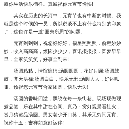
愿你生活快乐徜徉。真诚祝你元宵节愉快!
其实在历史的长河中，元宵节也有中断的时候。我
就是这个时候的一员，所以说谈不上有什么特别的印象
了，这也许是一道“匪夷所思”的问题。
元宵到到到，祝您好好好，福星照照照，前程妙妙
妙，收入高高高，烦恼少少少，喜讯报报报，圆梦早早
早，全家笑笑笑，好事全到来!
汤圆粘粘，情谊缠绵;汤圆圆圆，花好月圆;汤圆鼓
鼓，齐天洪福;汤圆白白，快乐无邪;汤圆大大，好运呱
呱。预祝您元宵节合家团圆，快乐无边!
汤圆的香味四溢，飘绕在每一条街巷。现场现做现
煮品尝，乐在其中甜在心间。真乃：赏灯观景看社火，
赏月猜谜品汤圆。男女老少开口笑，其乐无穷闹元宵。
祝你十五：吉祥如意好运伴!