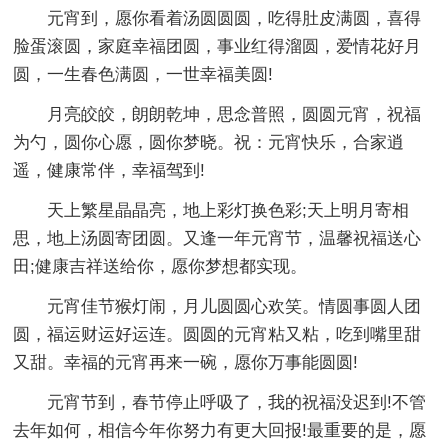
元宵到，愿你看着汤圆圆圆，吃得肚皮满圆，喜得
脸蛋滚圆，家庭幸福团圆，事业红得溜圆，爱情花好月
圆，一生春色满圆，一世幸福美圆!
月亮皎皎，朗朗乾坤，思念普照，圆圆元宵，祝福
为勺，圆你心愿，圆你梦晓。祝：元宵快乐，合家逍
遥，健康常伴，幸福驾到!
天上繁星晶晶亮，地上彩灯换色彩;天上明月寄相
思，地上汤圆寄团圆。又逢一年元宵节，温馨祝福送心
田;健康吉祥送给你，愿你梦想都实现。
元宵佳节猴灯闹，月儿圆圆心欢笑。情圆事圆人团
圆，福运财运好运连。圆圆的元宵粘又粘，吃到嘴里甜
又甜。幸福的元宵再来一碗，愿你万事能圆圆!
元宵节到，春节停止呼吸了，我的祝福没迟到!不管
去年如何，相信今年你努力有更大回报!最重要的是，愿