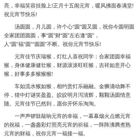
亮，幸福笑容挂脸上!正月十五闹元宵，暖风拂面春满堂!
祝元宵节快乐!
汤圆圆，月儿圆，许个心“圆”圆又圆，祝你今圆明圆
全家团团圆圆，事“圆”财“圆”左右逢“圆”，
人“圆”福“圆”“圆圆”不断。祝你元宵节快乐!
元宵佳节庆瑞猴，灯红人喜祝同学：合家团圆幸福
猴，身体健康健壮猴，财源滚滚旺旺猴，吉祥如意开心
猴，好事多多猴猴猴!
车如流水猴如猴，相约赏灯乐融融。金狮涌动舞不
停，猜中灯谜笑盈盈。皎皎明月泻清辉，颗颗汤圆情意
随。元宵佳节已然到，愿你开怀乐淘淘。
一声声锣鼓敲响元宵的幸福，一幕幕烟火点燃元宵
的祝福，一盏盏彩灯照亮元宵的祈福，一阵阵沸腾煮熟
元宵的财福，祝你元宵一福接一福。