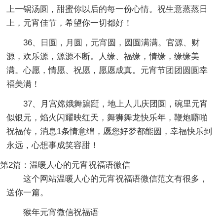
上一锅汤圆，甜蜜你以后的每一份心情。祝生意蒸蒸日
上，元宵佳节，希望你一切都好！
36、日圆，月圆，元宵圆，圆圆满满。官源、财
源，欢乐源，源源不断。人缘、福缘，情缘，缘缘美
满。心愿，情愿、祝愿，愿愿成真。元宵节团团圆圆幸
福美满！
37、月宫嫦娥舞蹁跹，地上人儿庆团圆，碗里元宵
似银元，焰火闪耀映红天，舞狮舞龙快乐年，鞭炮噼啪
祝福传，消息1条情意绵，愿您好梦都能圆，幸福快乐到
永远，心想事成笑容甜！
第2篇：温暖人心的元宵祝福语微信
这个网站温暖人心的元宵祝福语微信范文有很多，
送你一篇。
猴年元宵微信祝福语