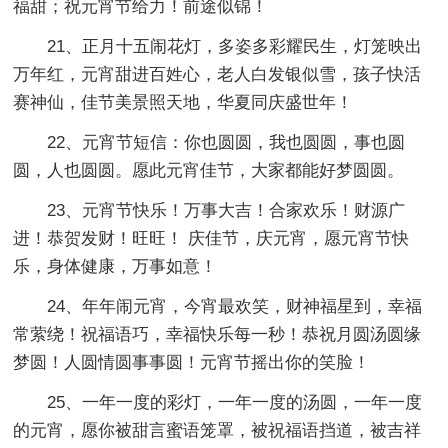
福甜；祝元宵节给力！前途似锦！
21、正月十五闹花灯，多姿多彩耀民生，灯笼映出
万年红，元宵甜进百姓心，老人白发银似雪，孩子快活
赛神仙，佳节美景照天地，华夏同庆盛世年！
22、元宵节短信：你也圆圆，我也圆圆，事也圆
圆，人也圆圆。愿此元宵佳节，大家都能好梦圆圆。
23、元宵节快乐！万事大吉！合家欢乐！财源广
进！恭贺发财！旺旺！ 庆佳节，庆元宵，愿元宵节快
乐，身体健康，万事如意！
24、年年闹元宵，今宵最欢笑，财神福星到，幸福
常萦绕！祝福语巧，幸福快乐每一秒！恭祝月圆汤圆缘
梦圆！人圆情圆事事圆！元宵节摇出你的笑脸！
25、一年一度的彩灯，一年一度的汤圆，一年一度
的元宵，愿你被甜言蜜语笼罩，被祝福语挡道，被吉祥