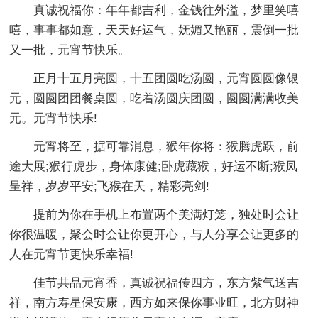
真诚祝福你：年年都吉利，金钱往外溢，梦里笑嘻
嘻，事事都如意，天天好运气，妩媚又艳丽，震倒一批
又一批，元宵节快乐。
正月十五月亮圆，十五团圆吃汤圆，元宵圆圆像银
元，圆圆团团餐桌圆，吃着汤圆庆团圆，圆圆满满收美
元。元宵节快乐!
元宵将至，据可靠消息，猴年你将：猴腾虎跃，前
途大展;猴行虎步，身体康健;卧虎藏猴，好运不断;猴凤
呈祥，岁岁平安;飞猴在天，精彩亮剑!
提前为你在手机上布置两个美满灯笼，独处时会让
你很温暖，聚会时会让你更开心，与人分享会让更多的
人在元宵节更快乐幸福!
佳节共品元宵香，真诚祝福传四方，东方紫气送吉
祥，南方寿星保安康，西方如来保你事业旺，北方财神