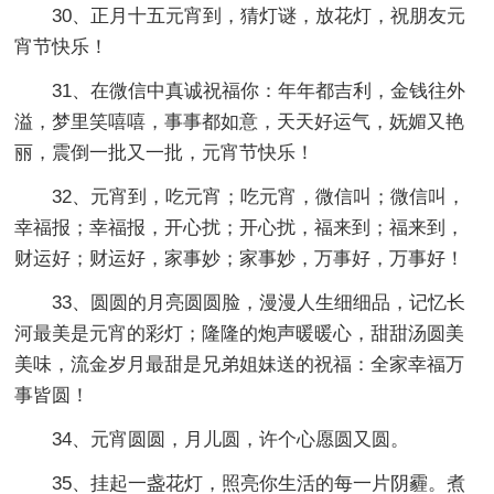
30、正月十五元宵到，猜灯谜，放花灯，祝朋友元
宵节快乐！
31、在微信中真诚祝福你：年年都吉利，金钱往外
溢，梦里笑嘻嘻，事事都如意，天天好运气，妩媚又艳
丽，震倒一批又一批，元宵节快乐！
32、元宵到，吃元宵；吃元宵，微信叫；微信叫，
幸福报；幸福报，开心扰；开心扰，福来到；福来到，
财运好；财运好，家事妙；家事妙，万事好，万事好！
33、圆圆的月亮圆圆脸，漫漫人生细细品，记忆长
河最美是元宵的彩灯；隆隆的炮声暖暖心，甜甜汤圆美
美味，流金岁月最甜是兄弟姐妹送的祝福：全家幸福万
事皆圆！
34、元宵圆圆，月儿圆，许个心愿圆又圆。
35、挂起一盏花灯，照亮你生活的每一片阴霾。煮