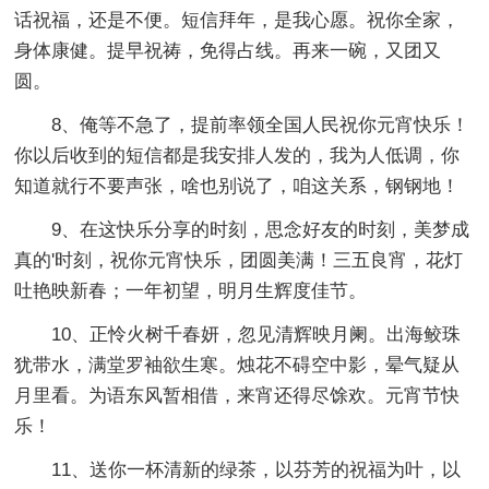
话祝福，还是不便。短信拜年，是我心愿。祝你全家，
身体康健。提早祝祷，免得占线。再来一碗，又团又
圆。
8、俺等不急了，提前率领全国人民祝你元宵快乐！
你以后收到的短信都是我安排人发的，我为人低调，你
知道就行不要声张，啥也别说了，咱这关系，钢钢地！
9、在这快乐分享的时刻，思念好友的时刻，美梦成
真的'时刻，祝你元宵快乐，团圆美满！三五良宵，花灯
吐艳映新春；一年初望，明月生辉度佳节。
10、正怜火树千春妍，忽见清辉映月阑。出海鲛珠
犹带水，满堂罗袖欲生寒。烛花不碍空中影，晕气疑从
月里看。为语东风暂相借，来宵还得尽馀欢。元宵节快
乐！
11、送你一杯清新的绿茶，以芬芳的祝福为叶，以