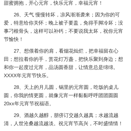
甜蜜拥抱，开心元宵，快乐元宵，幸福元宵！
26、天气 慢慢转坏，凉风渐渐袭来；因为你的可
爱，特意给你关怀；晚上被子要盖，免得手脚冷坏；没
事刁根骨头，这样可以补钙；不要说我太坏，祝你元宵
节愉快！
27、想偎着你的肩，看烟花灿烂，把幸福留在心
田；想拉着你的手，赏花灯万盏，把快乐聚到身边；想
和你一起度过元宵，品汤圆香甜，让情意总是绵绵。
XXXX年元宵节快乐。
28、天上的月儿圆，锅里的元宵圆，吃饭的桌儿
圆，你我的情更圆，就像元宵一样黏黏呼呼团团圆圆
20xx年元宵节祝福语。
29、酒越久越醇，朋侪订交越久越真；水越流越
清，人世沧桑越流越淡。祝元宵节高兴，不时盛情情！