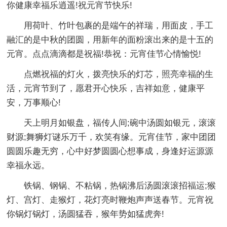
你健康幸福乐逍遥!祝元宵节快乐!
用荷叶、竹叶包裹的是端午的祥瑞，用面皮，手工
融汇的是中秋的团圆，用新年的面粉滚出来的是十五的
元宵。点点滴滴都是祝福!恭祝：元宵佳节心情愉悦!
点燃祝福的灯火，拨亮快乐的灯芯，照亮幸福的生
活，元宵节到了，愿君开心快乐，吉祥如意，健康平
安，万事顺心!
天上明月如银盘，福传人间;碗中汤圆如银元，滚滚
财源;舞狮灯谜乐万千，欢笑有缘。元宵佳节，家中团团
圆圆乐趣无穷，心中好梦圆圆心想事成，身逢好运源源
幸福永远。
铁锅、钢锅、不粘锅，热锅沸后汤圆滚滚招福运;猴
灯、宫灯、走猴灯，花灯亮时鞭炮声声送春节。元宵祝
你锅灯锅灯，汤圆猛吞，猴年势如猛虎奔!