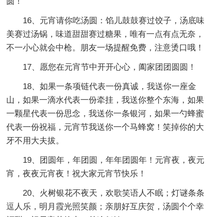
圆！
16、元宵请你吃汤圆：馅儿鼓鼓赛过饺子，汤底味
美赛过汤锅，味道甜甜赛过糖果，唯有一点有点无奈，
不一小心就会中枪。朋友一场提醒免费，注意烫口哦！
17、愿您在元宵节中开开心心，阖家团团圆圆！
18、如果一条项链代表一份真诚，我送你一座金
山，如果一滴水代表一份牵挂，我送你整个东海，如果
一颗星代表一份思念，我送你一条银河，如果一勺蜂蜜
代表一份祝福，元宵节我送你一个马蜂窝！笑掉你的大
牙不用大夫拔。
19、团圆年，年团圆，年年团圆年！元宵夜，夜元
宵，夜夜元宵夜！祝大家元宵节快乐！
20、火树银花不夜天，欢歌笑语人不眠；灯谜条条
逗人乐，明月霞光照笑颜；亲朋好互庆贺，汤圆个个幸