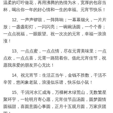
温柔的叮咛做花，再用沸腾的热情为水，宽厚的包容当
杯，喝出你一年的好心情和一生的幸福。元宵节快乐！
12、一声声锣鼓，一阵阵响；一幕幕烟火，一片片
放；一盏盏彩灯，一闪闪亮；一碗碗汤圆，一个个香；
一点点祝福，一眼眼望。祝一次次的元宵，幸福一浪浪
涨！
13、一点点蜜，一点点情，尽在元霄美味里；一点
点欢，一点点喜，元霄一路陪着你。值此元宵佳节，祝
愿我亲爱的朋友开心无比！
14、祝元宵节：生活正当午，金钱不胜数，干活不
辛苦，悠闲象老鼠，浪漫似乐谱，快乐似小鼠！
15、千涓河水汇成海，万棵树木绿荒山，无数繁星
聚环宇，一轮明月寄心愿，元宵佳节品汤圆，圆梦圆情
圆福甜，喜圆意圆心事圆，正月十五观月圆，万家庆团