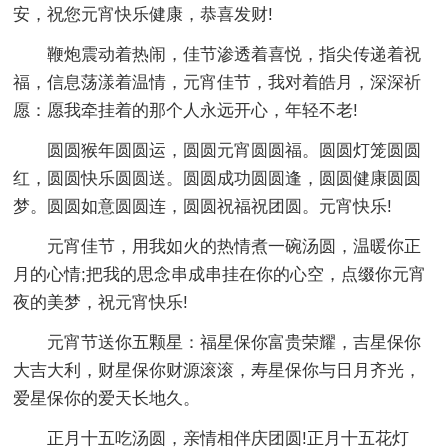
安，祝您元宵快乐健康，恭喜发财!
鞭炮震动着热闹，佳节渗透着喜悦，指尖传递着祝
福，信息荡漾着温情，元宵佳节，我对着皓月，深深祈
愿：愿我牵挂着的那个人永远开心，年轻不老!
圆圆猴年圆圆运，圆圆元宵圆圆福。圆圆灯笼圆圆
红，圆圆快乐圆圆送。圆圆成功圆圆逢，圆圆健康圆圆
梦。圆圆如意圆圆连，圆圆祝福祝团圆。元宵快乐!
元宵佳节，用我如火的热情煮一碗汤圆，温暖你正
月的心情;把我的思念串成串挂在你的心空，点缀你元宵
夜的美梦，祝元宵快乐!
元宵节送你五颗星：福星保你富贵荣耀，吉星保你
大吉大利，财星保你财源滚滚，寿星保你与日月齐光，
爱星保你的爱天长地久。
正月十五吃汤圆，亲情相伴庆团圆!正月十五花灯