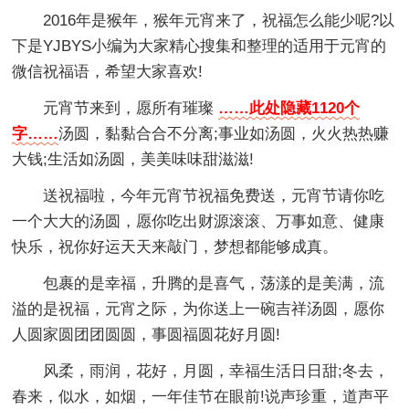
2016年是猴年，猴年元宵来了，祝福怎么能少呢?以
下是YJBYS小编为大家精心搜集和整理的适用于元宵的
微信祝福语，希望大家喜欢!
元宵节来到，愿所有璀璨
……此处隐藏1120个
字……
汤圆，黏黏合合不分离;事业如汤圆，火火热热赚
大钱;生活如汤圆，美美味味甜滋滋!
送祝福啦，今年元宵节祝福免费送，元宵节请你吃
一个大大的汤圆，愿你吃出财源滚滚、万事如意、健康
快乐，祝你好运天天来敲门，梦想都能够成真。
包裹的是幸福，升腾的是喜气，荡漾的是美满，流
溢的是祝福，元宵之际，为你送上一碗吉祥汤圆，愿你
人圆家圆团团圆圆，事圆福圆花好月圆!
风柔，雨润，花好，月圆，幸福生活日日甜;冬去，
春来，似水，如烟，一年佳节在眼前!说声珍重，道声平