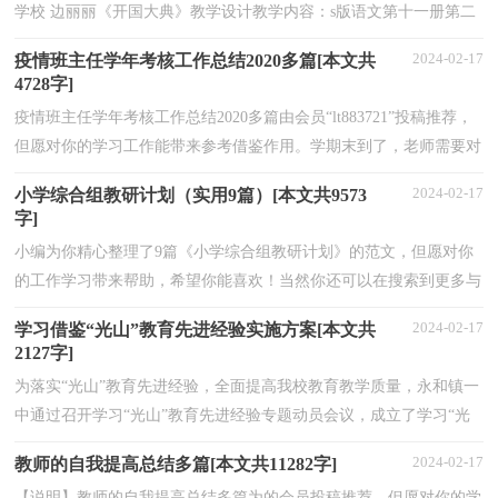
学校 边丽丽《开国大典》教学设计教学内容：s版语文第十一册第二
单元的《开国大典》一课。 教学目标： 1、引导学...
2024-02-17
疫情班主任学年考核工作总结2020多篇[本文共
4728字]
疫情班主任学年考核工作总结2020多篇由会员“lt883721”投稿推荐，
但愿对你的学习工作能带来参考借鉴作用。学期末到了，老师需要对
疫情期间的教学工作进行总结。网络直播课对自...
2024-02-17
小学综合组教研计划（实用9篇）[本文共9573
字]
小编为你精心整理了9篇《小学综合组教研计划》的范文，但愿对你
的工作学习带来帮助，希望你能喜欢！当然你还可以在搜索到更多与
《小学综合组教研计划》相关的范文。篇一：小学综合...
2024-02-17
学习借鉴“光山”教育先进经验实施方案[本文共
2127字]
为落实“光山”教育先进经验，全面提高我校教育教学质量，永和镇一
中通过召开学习“光山”教育先进经验专题动员会议，成立了学习“光
山”经验领导小组，制定了具体实施方案。万丈高...
2024-02-17
教师的自我提高总结多篇[本文共11282字]
【说明】教师的自我提高总结多篇为的会员投稿推荐，但愿对你的学