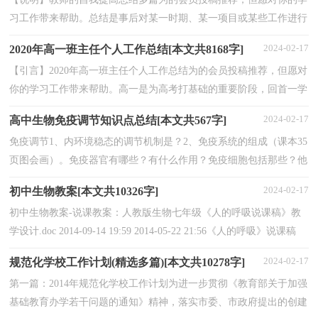
习工作带来帮助。总结是事后对某一时期、某一项目或某些工作进行
回顾和分析，从而做出带有规律性的结论。下面小...
2024-02-17
2020年高一班主任个人工作总结[本文共8168字]
【引言】2020年高一班主任个人工作总结为的会员投稿推荐，但愿对
你的学习工作带来帮助。高一是为高考打基础的重要阶段，回首一学
期来的班主任工作，大家都有什么感受呢?小编在这...
2024-02-17
高中生物免疫调节知识点总结[本文共567字]
免疫调节1、内环境稳态的调节机制是？2、免疫系统的组成（课本35
页图会画）。免疫器官有哪些？有什么作用？免疫细胞包括那些？他
们的来自于？T细胞，B细胞产生的部位和成熟的部位分别是？免
2024-02-17
初中生物教案[本文共10326字]
疫...
初中生物教案-说课教案：人教版生物七年级《人的呼吸说课稿》教
学设计.doc 2014-09-14 19:59 2014-05-22 21:56《人的呼吸》说课稿
一、教材分析 (一)教材内容及地位 这部分教...
2024-02-17
规范化学校工作计划(精选多篇)[本文共10278字]
第一篇：2014年规范化学校工作计划为进一步贯彻《教育部关于加强
基础教育办学若干问题的通知》精神，落实市委、市政府提出的创建