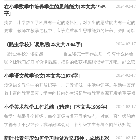
灵宝特色教育的战略性决策，促进我市中小学学校管...
2024-02-17
在小学数学中培养学生的思维能力[本文共1945
字]
摘要：小学数学学科具有一定的逻辑性，对学生的思维能力有一定的
要求，教师在教学过程中，应该注重学生思维能力的培养。教师可以
结合教学内容，引导学生进行观察和思考，帮助学生从具体...
2024-02-17
《酷虫学校》读后感[本文共2064字]
《酷虫学校》读后感 当品读完一部作品后，你有什么体会
呢？让我们好好写份读后感，把你的收获和感想记录下来吧。那么读
后感到底应该怎么写呢？下面是小编帮大家整理...
2024-02-17
小学语文教学论文[本文共12074字]
浅谈语文教学中的开放识字一、开发资源，生活中识字。生活中蕴涵
着丰富的教育因素，学生的校内外生活是学校教育资源开发的重要领
域。在识字教学中，教师要树立“大语文”观，加强书...
2024-02-17
小学美术教学工作总结（精选）[本文共1939字]
每学年都带几个班级，每个班级有着不同的特点。对低、高年级的教
学都有了不少经验，我深刻体会到：各年级学生有着不同的认知能
力，应该根据年龄特点提出相应要求。课堂上，尤其是一年...
2024-02-17
新时代青年应如何学习脱贫攻坚精神，成就出彩