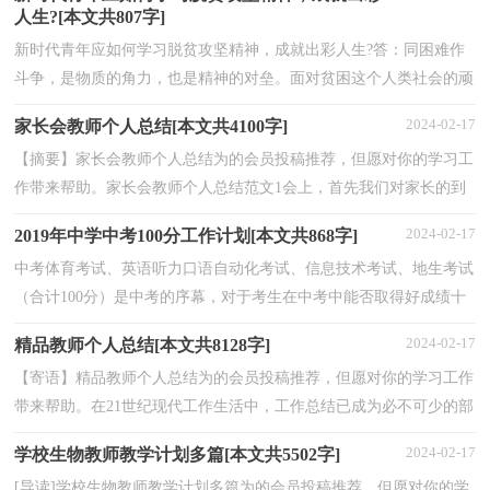
人生?[本文共807字]
新时代青年应如何学习脱贫攻坚精神，成就出彩人生?答：同困难作
斗争，是物质的角力，也是精神的对垒。面对贫困这个人类社会的顽
疾，党和人民披荆斩棘、栉风沐雨，不仅完成了消除绝对贫...
2024-02-17
家长会教师个人总结[本文共4100字]
【摘要】家长会教师个人总结为的会员投稿推荐，但愿对你的学习工
作带来帮助。家长会教师个人总结范文1会上，首先我们对家长的到
来表示感谢，我班此次家长会参与率达到99%，可见家长...
2024-02-17
2019年中学中考100分工作计划[本文共868字]
中考体育考试、英语听力口语自动化考试、信息技术考试、地生考试
（合计100分）是中考的序幕，对于考生在中考中能否取得好成绩十
分关键。我校从领导到一线教师都十分重视。针对我...
2024-02-17
精品教师个人总结[本文共8128字]
【寄语】精品教师个人总结为的会员投稿推荐，但愿对你的学习工作
带来帮助。在21世纪现代工作生活中，工作总结已成为必不可少的部
分，且扮演着越来越重要的角色。那么，怎么写优秀教...
2024-02-17
学校生物教师教学计划多篇[本文共5502字]
[导读]学校生物教师教学计划多篇为的会员投稿推荐，但愿对你的学