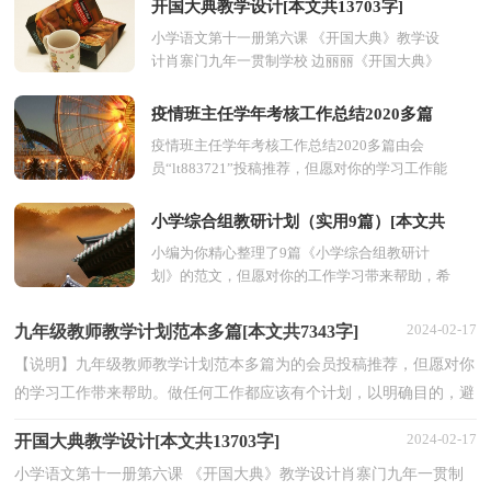
开国大典教学设计[本文共13703字]
小学语文第十一册第六课 《开国大典》教学设
计肖寨门九年一贯制学校 边丽丽《开国大典》
教学设计教学内容：s版语文第十一册第二单元
的《开国...
疫情班主任学年考核工作总结2020多篇
疫情班主任学年考核工作总结2020多篇由会
[本文共4728字]
员“lt883721”投稿推荐，但愿对你的学习工作能
带来参考借鉴作用。学期末到了，老师需要对疫
情期间的教...
小学综合组教研计划（实用9篇）[本文共
小编为你精心整理了9篇《小学综合组教研计
9573字]
划》的范文，但愿对你的工作学习带来帮助，希
望你能喜欢！当然你还可以在搜索到更多与《小
学综合组教研...
2024-02-17
九年级教师教学计划范本多篇[本文共7343字]
【说明】九年级教师教学计划范本多篇为的会员投稿推荐，但愿对你
的学习工作带来帮助。做任何工作都应该有个计划，以明确目的，避
免盲目性，使工作循序渐进，有条不紊。我们应该要有一...
2024-02-17
开国大典教学设计[本文共13703字]
小学语文第十一册第六课 《开国大典》教学设计肖寨门九年一贯制