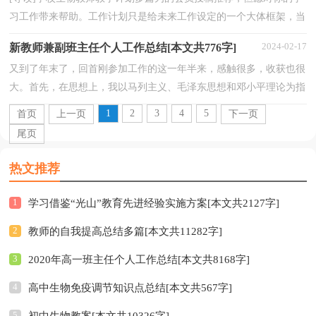
习工作带来帮助。工作计划只是给未来工作设定的一个大体框架，当
然还是需要每个月、每一周、每一天的合理安排和...
2024-02-17
新教师兼副班主任个人工作总结[本文共776字]
又到了年末了，回首刚参加工作的这一年半来，感触很多，收获也很
大。首先，在思想上，我以马列主义、毛泽东思想和邓小平理论为指
导，坚持四项基本原则，坚持思想政治工作与业务工作相结合...
1
2
3
4
5
首页
上一页
下一页
尾页
热文推荐
1
学习借鉴“光山”教育先进经验实施方案[本文共2127字]
2
教师的自我提高总结多篇[本文共11282字]
3
2020年高一班主任个人工作总结[本文共8168字]
4
高中生物免疫调节知识点总结[本文共567字]
5