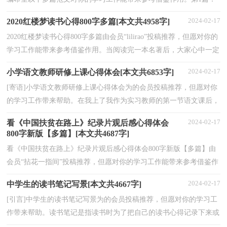
沟通实训心得体会这篇沟通实训心得体会范文是我们...
2024-02-17
2020红楼梦读书心得800字多篇[本文共4958字]
2020红楼梦读书心得800字多篇由会员“lilirao”投稿推荐，但愿对你的
学习工作能带来参考借鉴作用。当阅读完一本名著后，大家心中一定
有不少感悟，是时候静下心来好好写写读后感了...
2024-02-17
小学语文教师研修上课心得体会[本文共6853字]
[寄语]小学语文教师研修上课心得体会为的会员投稿推荐，但愿对你
的学习工作带来帮助。在我上了我作为实习教师的第一节语文课后，
我才明白，真实的语文课堂与我们平日的模拟课堂是...
2024-02-17
看《中国扶贫在路上》纪录片观后感心得体会
800字新版【多篇】[本文共4687字]
看《中国扶贫在路上》纪录片观后感心得体会800字新版【多篇】由
会员“拈花一指间”投稿推荐，但愿对你的学习工作能带来参考借鉴作
用。2020中国扶贫在路上纪录片开播了。脱贫...
2024-02-17
中学生的读书笔记写景[本文共4667字]
[引言]中学生的读书笔记写景为的会员投稿推荐，但愿对你的学习工
作带来帮助。读书笔记是指读书时为了把自己的读书心得记录下来或
为了把文中的精彩部分整理出来而做的笔记。在...