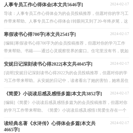
2024-02-17
人事专员工作心得体会[本文共5646字]
导读：人事专员工作心得体会为的会员投稿推荐，但愿对你的学习工
作带来帮助。人事专员工作心得体会1转眼间又到了20-年终岁尾，这
一年就要在很充实忙碌的工作中过去了。在这一年里...
2024-02-17
寒假读书心得700字[本文共2541字]
[编辑]寒假读书心得700字为的会员投稿推荐，但愿对你的学习工作
带来帮助。书籍——通过心灵观察世界的窗口。住宅里没有书，犹如
房间没有窗户。——威尔逊。下面由小编来给大家...
2024-02-17
安妮日记深刻读书心得2022[本文共4045字]
[说明]安妮日记深刻读书心得2022为的会员投稿推荐，但愿对你的学
习工作带来帮助。从安妮的日记中，读者看出了她的害怕，她将居住
的房屋称作“密室”，就这个词我们就马上会联想到黑...
2024-02-17
《简爱》小说读后感及感悟多篇[本文共3852字]
[编辑]《简爱》小说读后感及感悟多篇为的会员投稿推荐，但愿对你
的学习工作带来帮助。《简爱》小说读后感及感悟1简爱生存在一个
父母双亡，寄人篱下的环境，从小就承受着与同龄人...
2024-02-17
读经典名著《水浒传》心得体会多篇[本文共
4665字]