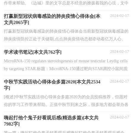
作带来帮助。《边城》里的文字总是不经意的撩拨着我的心弦，文中
处处浸润着湘楚景色，处处是淳厚质朴的风味人情，字...
2024-02-17
打赢新型冠状病毒感染的肺炎疫情心得体会[本
文共2065字]
打赢新型冠状病毒感染的肺炎疫情心得体会当前新型冠状病毒感染的
肺炎疫情防控正处于关键期,点点肺炎疫情动态都牵动着亿万人心。
习近平总书记指出,“只要坚定信心、同舟共济...
2024-02-17
学术读书笔记[本文共762字]
MicroRNA-150 regulates steroidogenesis of mouse testicular Leydig cells
by targeting STAR.标题：MicroRNA-150通过靶向STAR调控小鼠间质
细胞的甾体合成功能时间：2017杂...
2024-02-17
中秋节实践活动心得体会多篇2020[本文共2534
字]
[概述]中秋节实践活动心得体会多篇2020为的会员投稿推荐，但愿对
你的学习工作带来帮助。正值中秋节到来之际，很多地方都会举办各
种活动，那么你知道中秋节实践活动心得体会怎么写...
2024-02-17
嗨起打他个鬼子好看观后感(精选多篇)[本文共
7982字]
第一篇：嗨起打他个鬼子好看观后感嗨起打他个鬼子好看观后感今