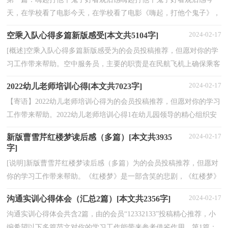
天，在学校看了电影今天，在学校看了电影《嗨起，打他个鬼子》，
讲的是，一个地形很好、风景很好穷寨子，日本鬼子想占领这个...
2024-02-17
空乘入队心得多篇新版感受[本文共5104字]
[概述]空乘入队心得多篇新版感受为的会员投稿推荐，但愿对你的学
习工作带来帮助。空中服务员，主要的职责是在民航飞机上确保乘客
旅途中的安全和舒适——例如为乘客供应飞机餐等...
2024-02-17
2022幼儿老师培训心得[本文共7023字]
【寄语】2022幼儿老师培训心得为的会员投稿推荐，但愿对你的学习
工作带来帮助。2022幼儿老师培训心得1在幼儿园领导的精心组织安
排下，我参加了为期三天半的幼儿教师培训，收获颇...
2024-02-17
新版曹雪芹红楼梦读后感（多篇）[本文共3935
字]
[说明]新版曹雪芹红楼梦读后感（多篇）为的会员投稿推荐，但愿对
你的学习工作带来帮助。《红楼梦》是一部含笑的悲剧，《红楼梦》
不只描写了一个封建贵族家庭由荣华走向衰败的三代生...
2024-02-17
沟通实训心得体会（汇总2篇）[本文共2356字]
沟通实训心得体会共含2篇，由的会员“12332133”投稿精心推荐，小
编希望以下多篇范文对你的学习工作能带来参考借鉴作用。第1篇：