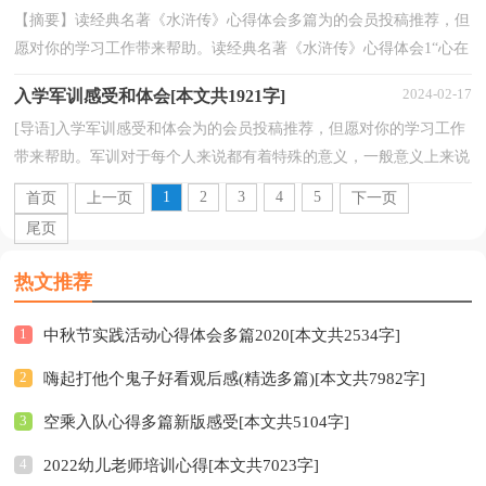
【摘要】读经典名著《水浒传》心得体会多篇为的会员投稿推荐，但
愿对你的学习工作带来帮助。读经典名著《水浒传》心得体会1“心在
山东身在吴，飘蓬江海谩嗟吁，他时若遂凌云志，敢...
2024-02-17
入学军训感受和体会[本文共1921字]
[导语]入学军训感受和体会为的会员投稿推荐，但愿对你的学习工作
带来帮助。军训对于每个人来说都有着特殊的意义，一般意义上来说
肯定是都会有不一样的心得体会，今天，小编为大家带...
1
2
3
4
5
首页
上一页
下一页
尾页
热文推荐
1
中秋节实践活动心得体会多篇2020[本文共2534字]
2
嗨起打他个鬼子好看观后感(精选多篇)[本文共7982字]
3
空乘入队心得多篇新版感受[本文共5104字]
4
2022幼儿老师培训心得[本文共7023字]