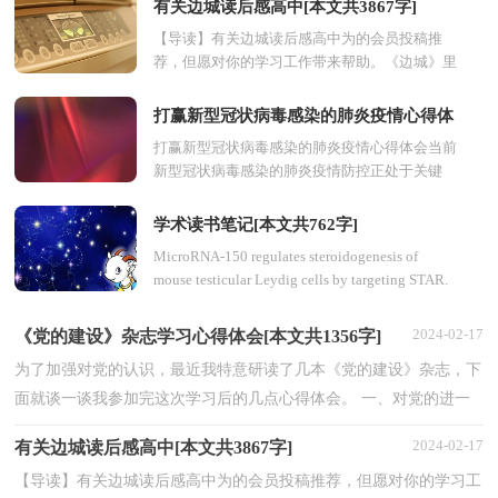
有关边城读后感高中[本文共3867字]
【导读】有关边城读后感高中为的会员投稿推
荐，但愿对你的学习工作带来帮助。《边城》里
的文字总是不经意的撩拨着我的心弦，文中处处
浸润着湘楚...
打赢新型冠状病毒感染的肺炎疫情心得体
打赢新型冠状病毒感染的肺炎疫情心得体会当前
会[本文共2065字]
新型冠状病毒感染的肺炎疫情防控正处于关键
期,点点肺炎疫情动态都牵动着亿万人心。习近
平总书...
学术读书笔记[本文共762字]
MicroRNA-150 regulates steroidogenesis of
mouse testicular Leydig cells by targeting STAR.
标题：MicroRNA-150通过靶向STAR调控小鼠间
质...
2024-02-17
《党的建设》杂志学习心得体会[本文共1356字]
为了加强对党的认识，最近我特意研读了几本《党的建设》杂志，下
面就谈一谈我参加完这次学习后的几点心得体会。 一、对党的进一
步认识。党建就是党的建设，通过党建的自我学习，我...
2024-02-17
有关边城读后感高中[本文共3867字]
【导读】有关边城读后感高中为的会员投稿推荐，但愿对你的学习工