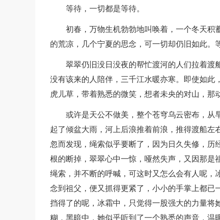
等待，一切都是等待。
初春，万物生机勃勃地叫唤着，一个冬天积
的荒凉，几个宁夏的思念，可一切却仍旧如此。
翠翠仍旧没日没夜的帮忙渡河的人们拉着渡
没有该来的人陪伴，三千江水暖亦寒。即使如此
虎儿草，带着熟悉的微笑，想者未央的对山，那
或许是天公不做美，整个苍穹乌云密布，从
起了倾盆大雨，河上后浪推着前浪，推得渡船左
忽而发现，绳索似乎要断了，因为日久失修，历
根的断掉，翠翠心中一惊，哑然失声，又因那是
绳索，并不断的呼喊，可这时又怎么会有人呢，
念到祖父，便又抓得更紧了，小小的手掌上都已
挡得了的呢，冰霜中，只觉得一股强大的力量将
糊，黑暗中，她似乎听到了一个熟悉的声音，温