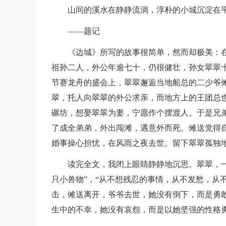
山间的溪水在静静流淌，淳朴的小城沉淀在
——题记
《边城》所写的故事很简单，然而却极美：
祖孙二人，外公年逾七十，仍很健壮，孙女翠翠
节赛龙舟的盛会上，翠翠邂逅当地船总的二少爷
翠，托人向翠翠的外公求亲，而地方上的王团总
碾坊，想娶翠翠为妻，宁愿作个摆渡人。于是兄
了成全弟弟，外出闯滩，遇意外而死。傩送觉得
婚事操心担忧，在风雨之夜去世。留下翠翠孤独
读完全文，我闭上眼睛静静地沉思。翠翠，
只小兽物”，“从不想残忍的事情，从不发愁，从
击，傩送离开，爷爷去世，她没有倒下，而是勇
生中的不幸，她没有哀怨，而是以她坚强的性格