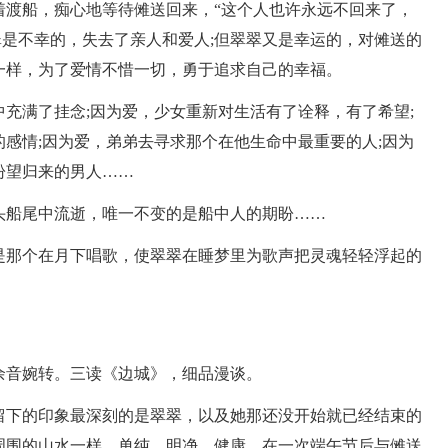
着渡船，痴心地等待傩送回来，“这个人也许永远不回来了，
翠是不幸的，失去了亲人和爱人;但翠翠又是幸运的，对傩送的
一样，为了爱情不惜一切，勇于追求自己的幸福。
充满了挂念;因为爱，少女重新对生活有了诠释，有了希望;
感情;因为爱，弟弟去寻求那个在他生命中最重要的人;因为
盼望归来的男人……
头船尾中流逝，唯一不变的是船中人的期盼……
是那个在月下唱歌，使翠翠在睡梦里为歌声把灵魂轻轻浮起的
余音婉转。三读《边城》，细品漫谈。
留下的印象最深刻的是翠翠，以及她那还没开始就已经结束的
周围的山水一样，单纯、明净、健康。在一次端午节后与傩送