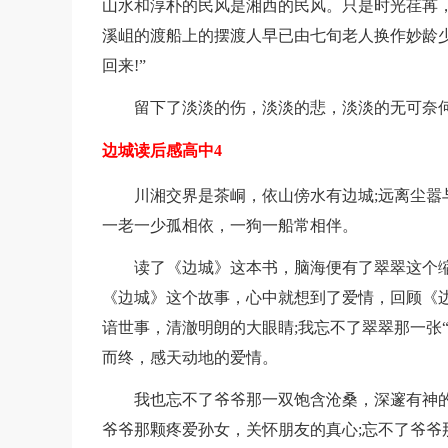
山水和淳朴的民风是湘西的民风。只是时光荏苒
溪岨的渡船上的摆渡人早已由七旬老人换作妙龄
回来!”
留下了淡淡的伤，淡淡的悲，淡淡的无可奈
边城读后感高中4
川湘交界是茶峒，依山傍水有边城;远离尘嚣
一老一少孤相依，一狗一船常相伴。
读了《边城》这本书，脑海便有了翠翠这个缩
《边城》这个故事，心中就想到了爱情，回顾《
谙世事，清澈明朗的大眼睛;我忘不了翠翠那一张
而终，感天动地的爱情。
我也忘不了爷爷那一双饱含沧桑，深邃有神的
爷爷那颗疼爱孙女，关怀朋友的真心;忘不了爷爷