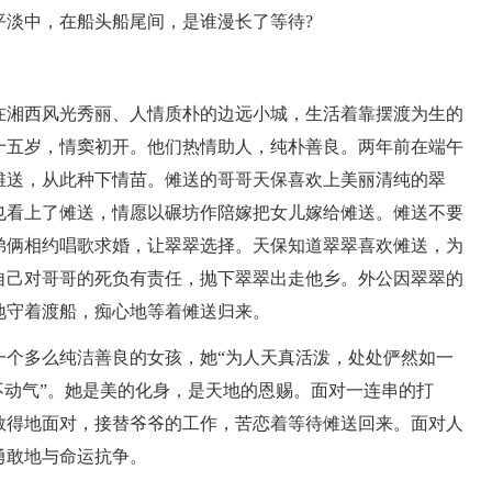
平淡中，在船头船尾间，是谁漫长了等待?
在湘西风光秀丽、人情质朴的边远小城，生活着靠摆渡为生的
十五岁，情窦初开。他们热情助人，纯朴善良。两年前在端午
傩送，从此种下情苗。傩送的哥哥天保喜欢上美丽清纯的翠
也看上了傩送，情愿以碾坊作陪嫁把女儿嫁给傩送。傩送不要
弟俩相约唱歌求婚，让翠翠选择。天保知道翠翠喜欢傩送，为
自己对哥哥的死负有责任，抛下翠翠出走他乡。外公因翠翠的
地守着渡船，痴心地等着傩送归来。
一个多么纯洁善良的女孩，她“为人天真活泼，处处俨然如一
不动气”。她是美的化身，是天地的恩赐。面对一连串的打
敢得地面对，接替爷爷的工作，苦恋着等待傩送回来。面对人
勇敢地与命运抗争。