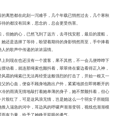
蓄的离愁都在此刻一泻难手，几个年载已悄然过去，几个寒秋
等待的都没有回来，思念的，总会更受伤害。
船，但她的心，已然飞到了远方，去寻找安慰，最后的渡船，
，她还是选择了等待，盼望着期待的身影悄然而至，手中捧着
动人的歌声中传递的浓浓温情。
早上到现在也还没有一个渡客，果不其然，不一会儿便哗哗下
右摆动着，就连那绳索也颤抖着，翠翠倚在窗边看得正入神，
经风霜的绳索已无法再经受这般强烈的打击了，开始一根又一
祖父的心血，便奋不顾身地跑出户外，紧紧地抓住即将断开的
冰冷的雨滴无情地敲打着她单薄的身子，她不禁颤抖着，但心
一片殷红了，可是这风浪无情，岂是她这么一个弱女子所能阻
她推入湍急的河中，耳边风的呼啸声渐渐变弱，视线也渐渐模
暖而有力量，给予了她睁开双眼的勇气。