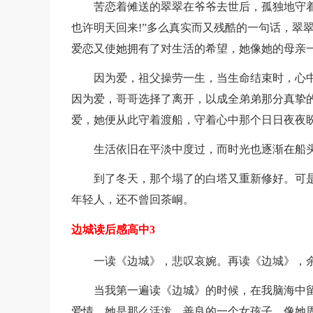
苦恋着傩送的翠翠在爷爷去世后，孤独地守
也许明天回来!”多么真实而又残酷的一句话，翠
爱恋又使她拥有了对生活的希望，她像她的母亲
因为爱，祖父操劳一生，当生命结束时，心中
因为爱，哥哥选择了离开，以成全弟弟那分真挚的
爱，她便从此守着渡船，守着心中那个日日夜夜
生活依旧在平淡中度过，而时光也逐渐在船
到了冬天，那个塌了的白塔又重新修好。可
年轻人，还不曾回茶峒。
边城读后感高中3
一读《边城》，悲叹哀婉。再读《边城》，
当我第一遍读《边城》的时候，在我脑海中
爱情。她是那么活泼，善良的一个女孩子。像她