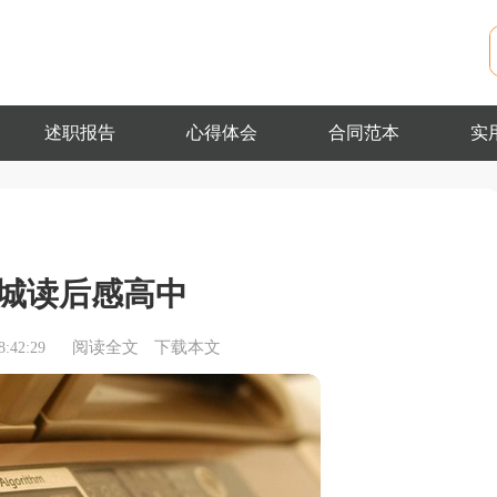
述职报告
心得体会
合同范本
实
城读后感高中
阅读全文
下载本文
:42:29