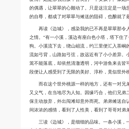
的偶遇，让翠翠的心颤动了。只是这注定是一场悲
的自尊，都成了对翠翠与傩送的阻碍，也酿就了
再读《边城》，感染我的已不再是翠翠那令
之情。“有一小溪，溪边有座白色小塔，塔下住
狗。小溪流下去，绕山岨流，约三里便汇入茶峒
流如弓背，山路如弓弦，故远近有了小小差异。
篙不能落底，却依然清澈透明，河中游鱼来去皆
段便让人感受到了无限的美好、淳朴，竟似世外
而在这个世外桃源一样的地方，还有一对兄
又义气，在当地尽为人知。因缘巧合，他们兄弟
保主动放弃，外出闯滩却意外而死。弟弟傩送自
间浓浓的感情，看到了人性美，看到了哥哥对弟
三读《边城》，是细细的品味。一条小溪，