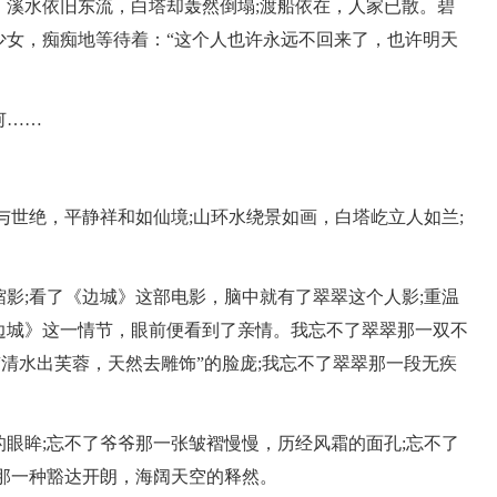
，溪水依旧东流，白塔却轰然倒塌;渡船依在，人家已散。碧
少女，痴痴地等待着：“这个人也许永远不回来了，也许明天
何……
与世绝，平静祥和如仙境;山环水绕景如画，白塔屹立人如兰;
影;看了《边城》这部电影，脑中就有了翠翠这个人影;重温
边城》这一情节，眼前便看到了亲情。我忘不了翠翠那一双不
“清水出芙蓉，天然去雕饰”的脸庞;我忘不了翠翠那一段无疾
眼眸;忘不了爷爷那一张皱褶慢慢，历经风霜的面孔;忘不了
那一种豁达开朗，海阔天空的释然。