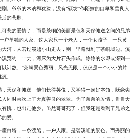
剧。爷爷的木讷和犹豫，没有“碾坊”作陪嫁的自卑和善良人
最后的悲剧。
人可悲的爱情了，而是茶峒的美丽景色和天保傩送之间的兄弟
了一户单独的人家。这人家只一个老人，一个女孩子，一只黄
的大河，人若过溪越小山走去，则一里路就到了茶峒城边。溪
小溪宽约二十丈，河床为大片石头作成。静静的水即或深到一
可以计数。”茶峒景色秀丽，风光无限，仅仅是一个小小的片
桃源。
弟，天保和傩送。他们长得英俊，又学得一身好本领，既豪爽
二人同时喜欢上了天真善良的翠翠。为了弟弟的爱情，哥哥天
认有愧，也出走他乡。虽然哥哥死了，但我还是看到了兄弟之
弟的爱。
一座白塔，一条渡船，一户人家。是碧溪岨的景色。而秀丽的