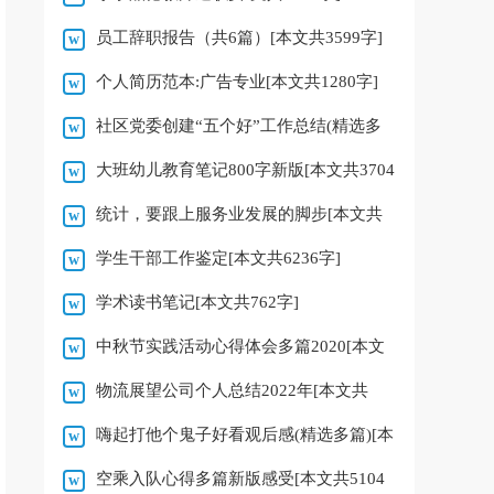
员工辞职报告（共6篇）[本文共3599字]
个人简历范本:广告专业[本文共1280字]
社区党委创建“五个好”工作总结(精选多
大班幼儿教育笔记800字新版[本文共3704
篇)[本文共19342字]
统计，要跟上服务业发展的脚步[本文共
字]
学生干部工作鉴定[本文共6236字]
2923字]
学术读书笔记[本文共762字]
中秋节实践活动心得体会多篇2020[本文
物流展望公司个人总结2022年[本文共
共2534字]
嗨起打他个鬼子好看观后感(精选多篇)[本
6246字]
空乘入队心得多篇新版感受[本文共5104
文共7982字]