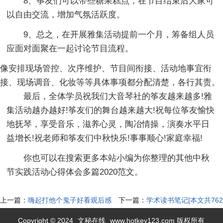
8、筝友们可以带些糖果糕点，在节目结束后大家可
以自由交流，增加气氛活跃度。
9、总之，在开展雅集活动提前一个月，筹备组人员
应面对面聚在一起讨论节目流程。
像安排现场管控、次序维护、节目间衔接、活动地事宜衔
接、现场调音、化妆等等具体事项都分配清楚，各行其责。
最后，全体学员祝我们大音琴社的筝友越来越多!雅
集活动越办越好!筝友们的舞台越来越大!祝每位筝友愉快
地抚琴，享受音乐，滋养心灵，陶冶情操，演奏水平日
益增长!祝老师和筝友们中秋快乐!事事顺心!家庭幸福!
你也可以在搜索更多本站小编为你整理的其他中秋
节实践活动心得体会多篇2020范文。
上一篇：
嗨起打他个鬼子好看观后感
下一篇：
学术读书笔记[本文共762
(精选多篇)[本文共7982字]
字]
Copyright © 2024
文秘在线
www.hotkey123.com 版权所有