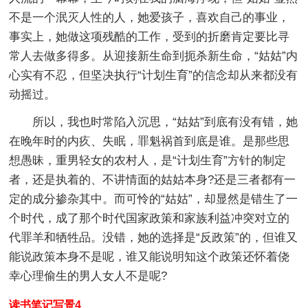
不是一个泯灭人性的人，她爱孩子，喜欢自己的事业，
事实上，她做这项残酷的工作，受到的折磨肯定要比寻
常人去做多得多。从迎接新生命到扼杀新生命，“姑姑”内
心实有不忍，但坚决执行“计划生育”的信念却从来都没有
动摇过。
所以，我也时常陷入沉思，“姑姑”到底有没有错，她
在晚年时的内疚、失眠，罪魁祸首到底是谁。是那些思
想愚昧，重男轻女的农村人，是“计划生育”方针的制定
者，还是执着的、不讲情面的姑姑本身?还是三者都有一
定的成分掺杂其中。而可怜的“姑姑”，却显然是错生了一
个时代，成了那个时代国家政策和家族利益冲突对立的
代罪羊和牺牲品。没错，她的选择是“反政策”的，但谁又
能说政策本身不是呢，谁又能说明知这个政策还怀着侥
幸心理偷生的男人女人不是呢?
读书笔记写景4