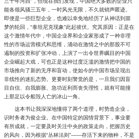
三十年河西”，但现在我们发现，中国绝大多数的企业只
能各领风骚三五年，一时风光无限，不久就销声匿迹。
即便是一些巨型企业，也难以幸免地经历了从神话到噩
梦的轮回，“泰坦尼克现象”此起彼伏。究其原因：正是在
这个激情年代中，中国企业界和企业家形成了一种非理
性的市场运营模式和思维，涌动在激情之中的那股不可
遏制的投资和扩张冲动，上演了一出令世界瞩目的中国
企业崛起大戏，可也正是这种过度泛滥的激情把中国的
市场推向了新的无序和盲动，使如今的中国市场呈现出
非线性的迷乱态势。更要时刻警觉的是，一旦我们因盲
目自信、自我膨胀、急功近利而丧失理性，就有可能撞
上那足以令船毁人亡的冰山一角。
这本书让我深深地懂得了两个道理，时势造企业，
识时务者为俊企业。在中国特定的国情背景下，事业要
有所成就，一定要及时关注中央的政策走向，把握历史
的风向，因为根据“丛林法则”——存活下来的物种，不是