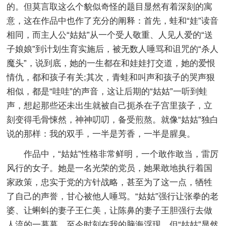
的。但莫言取这么个貌似奇怪的题目显然有着深刻的寓
意，这在作品中也作了充分的阐释：首先，蛙和“娃”读音
相同，而主人公“姑姑”从一个受人敬重、人见人爱的“送
子娘娘”到计划生育实施后，被无数人唾骂和诅咒的“杀人
魔头”，说到底，她的一生都在和娃娃打交道，她的爱恨
情仇，都和孩子有关;其次，青蛙和叫声和孩子的哭声狠
相似，都是“哇哇”的声音，这让后期的“姑姑”一听到蛙
声，想起那些还未出生就被自己扼杀在子宫里孩子，立
刻变得毛骨悚然，神神叨叨，备受煎熬。就像“姑姑”独白
说的那样：我的双手，一半是芳香，一半是腥臭。
作品中，“姑姑”性格非常鲜明，一个敢作敢当，雷厉
风行的女子。她是一名光荣的党员，她果敢地执行着国
家政策，忠实于党的方针战略，甚至为了这一点，牺牲
了自己的声誉，甘心被他人唾骂。“姑姑”强行让张拳的老
婆、让蝌蚪的妻子王仁美，让陈鼻的妻子王胆强行去做
人流的一幕幕，至今时刻在我的脑海浮现，但“姑姑”显然