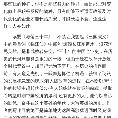
那些壮的种群，也不是那些智力的种群，而是那些对变
化做出最积极反应的物种。只有能够不断适应政策及时
代变化的企业才能长治久安，才能长盛不衰。企业这
样，人亦如此!
读罢《激荡三十年》，不禁让我想起《三国演义》
中的卷首词《临江仙》中那句“滚滚长江东逝水，浪花淘
尽英雄。是非成败转头空。”三十年的中国企业史，在历
史的长河只能算是很短的一段，但由于处在改革开放这
个时代背景中，却显得尤为不平凡。在历史的机遇面
前，有人窥见先机，一跃而起抓住了机遇，获得了飞跃
的发展和急速的膨胀;有人随改革的进程，在不断廓清思
路的拉锯中起起伏伏;亦有人始终站在政策的前端，捞取
着转型时期中国经济的厚利;还有更多的人，他们以自己
的勤勉、奋斗在这个英雄的年代，大写英雄的历史。作
者的写作目的绝不是简单地为这段高歌猛进同时又充满
曲折的30年商业史歌功颂德，恰恰相反，他正是要用饱