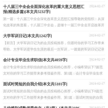
部课程之后到实习现场参与一定实际工作，通过综合...
2024-02-17
十八届三中全会全面深化改革的重大意义思想汇
报(精选多篇)[本文共5232字]
第一篇：十八届三中全会深化改革意义思想汇报尊敬的党组织：从深
化改革的角度看，十八届三中全会，是继十一届三中全会开启改革开
放“大门”、十四届三中全会确立社会主义市场经济体...
2024-02-17
大学军训日记[本文共1242字]
【前言】大学军训日记为的会员投稿推荐，但愿对你的学习工作带来
帮助。大学军训是学生生涯的最后一次军训，一篇篇的军训日记记录
下我们的回忆。今天，小编为大家带来了大学军训日...
2024-02-17
会计专业毕业生求职信[本文共4059字]
会计专业毕业生求职信由的会员投稿精心推荐，小编希望以下7篇范
文对你的学习工作能带来参考借鉴作用。第1篇：会计专业毕业生求
职信本文是网友推荐，并由本站编辑整理的会计专业毕...
2024-02-17
面试时简短的自我介绍[本文共5101字]
面试时简短的自我介绍由的会员投稿精心推荐，小编希望以下8篇范
文对你的学习工作能带来参考借鉴作用。第1篇：面试时简短的自我
介绍猜你正在找面试时简短的自我介绍的怎么写？那么...
2024-02-17