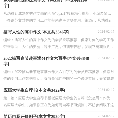
从幼稚到成熟优秀作文（共3篇）[本文共2196
字]
从幼稚到成熟优秀作文由的会员“qqaa1”投稿精心推荐，小编希望以
下多篇范文对你的学习工作能带来参考借鉴作用。第1篇：从幼稚到
成熟优秀作文给你一篇从幼稚到成熟优秀作文的写...
2024-02-17
描写人性的高中作文[本文共3546字]
编辑：描写人性的高中作文为的会员投稿推荐，但愿对你的学习工作
带来帮助。人性的美丽，过于广泛，但细细苦想，发现它离我很近，
就在身边。中华民族素有“礼仪之邦”之称，致谢礼仪即是美...
2024-02-17
2022描写春节趣事满分作文六百字[本文共3848
字]
编辑：2022描写春节趣事满分作文六百字为的会员投稿推荐，但愿对
你的学习工作带来帮助。春节是我们中国的一个传统节日，春节是农
历正月初一，这是我们国民间最隆重、最热闹的一个传...
2024-02-17
应届大学生自荐书[本文共3422字]
第一篇：应届大学生自荐书模板应届大学生的自荐书怎么写？作为一
名应届大学生，如果你正在为如何写自荐书而烦恼，不妨参阅以下这
篇应届大学生自荐书模板，希望各位从中掌握自荐书的要...
2024-02-17
简历自我评价例子[本文共2929字]