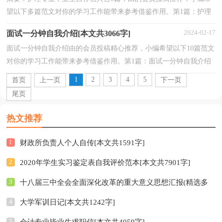
望以下多篇范文对你的学习工作能带来参考借鉴作用。第1篇：护理
专业毕业生自荐信给大家带来护理专业毕业生自荐信范文...
2024-02-17
面试一分钟自我介绍[本文共3066字]
面试一分钟自我介绍由的会员投稿精心推荐，小编希望以下10篇范文
对你的学习工作能带来参考借鉴作用。第1篇：面试一分钟自我介绍
面试一分钟自我介绍怎么写？以下是我们给你的范文...
1
2
3
4
5
首页
上一页
下一页
尾页
热文推荐
1
财政所负责人个人自传[本文共1591字]
2
2020年学生实习鉴定表自我评价范本[本文共7901字]
3
十八届三中全会全面深化改革的重大意义思想汇报(精选多
4
大学军训日记[本文共1242字]
篇)[本文共5232字]
5