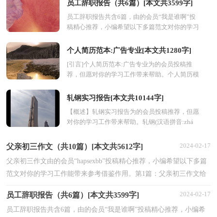
员工辞职报告（共6篇）[本文共3599字]
员工辞职报告共含6篇，由的会员“我是谁啊”投
稿精心推荐，小编希望以下多篇范文对你的学习
工作能带来参考借鉴作用。第1篇：员工辞职报
告猜你正在...
个人简历范本:广告专业[本文共1280字]
[引言]个人简历范本:广告专业为的会员投稿推
荐，但愿对你的学习工作带来帮助。个人简历模
板:广告专业 个人信息姓名***性别：男出生年
月********...
轧钢实习报告[本文共10144字]
【概述】轧钢实习报告为的会员投稿推荐，但愿
对你的学习工作带来帮助。轧钢(汉语拼音:zhá
gāng英文:steel rolling)，在旋转的轧辊间改变钢
锭，...
2024-02-17
父亲初三作文（共10篇）[本文共5612字]
父亲初三作文由的会员“hapsexbb”投稿精心推荐，小编希望以下多篇
范文对你的学习工作能带来参考借鉴作用。第1篇：父亲初三作文给
你一篇父亲初三作文的写作范例，你可以参考它的...
2024-02-17
员工辞职报告（共6篇）[本文共3599字]
员工辞职报告共含6篇，由的会员“我是谁啊”投稿精心推荐，小编希