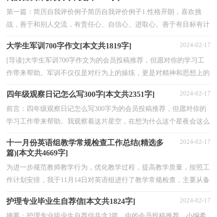
第一篇：简历自我评价例子简历自我评价例子1.性格开朗，喜欢挑
战，善于和别人交流，有责任心、自信心、进取心。善于有目标有计
划的工作、学习和生活，极为珍惜时间。遵纪守法，廉洁自律...
2024-02-17
大学生军训700字作文[本文共1819字]
[导读]大学生军训700字作文为的会员投稿推荐，但愿对你的学习工
作带来帮助。军训不仅仅是对行为上的操练，更是对精神和思想上的
深化。小编收集了大学生军训700字作文，大家共同阅...
2024-02-17
四年级观察日记怎么写300字[本文共2351字]
前言：四年级观察日记怎么写300字为的会员投稿推荐，但愿对你的
学习工作带来帮助。我观察着这片星空，在想为什么这个星夜会这么
美，原来，正是由于有了这千千万万颗高挂的星星，才组成...
2024-02-17
十一月份英语组教学常规检查工作总结(精选多
篇)[本文共4669字]
为进一步规范教师教学行为，优化教学过程，提高教学质量，按照工
作计划安排，我于11月14日对英语组进行了教学常规检查，主要从备
课、作业、听课三个方面进行检查。现将检查的情况总结...
2024-02-17
护理专业毕业生自荐信[本文共1824字]
摘要：护理专业毕业生自荐信共含3篇，由的会员投稿推荐，小编希