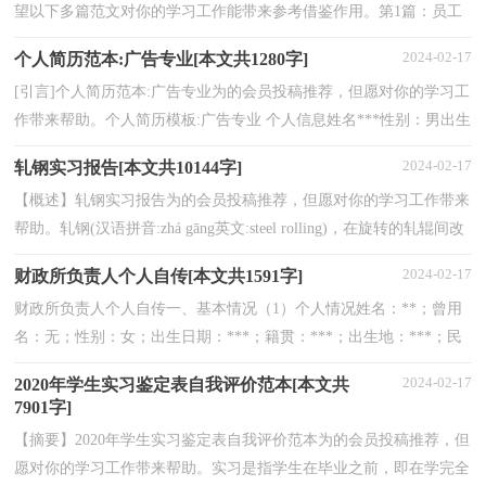
望以下多篇范文对你的学习工作能带来参考借鉴作用。第1篇：员工
辞职报告猜你正在找员工辞职报告的怎么写？那么就给...
2024-02-17
个人简历范本:广告专业[本文共1280字]
[引言]个人简历范本:广告专业为的会员投稿推荐，但愿对你的学习工
作带来帮助。个人简历模板:广告专业 个人信息姓名***性别：男出生
年月********民族：汉籍贯***政治面貌：团员 身高...
2024-02-17
轧钢实习报告[本文共10144字]
【概述】轧钢实习报告为的会员投稿推荐，但愿对你的学习工作带来
帮助。轧钢(汉语拼音:zhá gāng英文:steel rolling)，在旋转的轧辊间改
变钢锭，钢坯形状的压力加工过程叫轧钢。...
2024-02-17
财政所负责人个人自传[本文共1591字]
财政所负责人个人自传一、基本情况（1）个人情况姓名：**；曾用
名：无；性别：女；出生日期：***；籍贯：***；出生地：***；民
族：汉族；现有文化程度：本科；政治面貌：党员；家庭住址：
2024-02-17
2020年学生实习鉴定表自我评价范本[本文共
***；现工作单位及职务：***；专业技...
7901字]
【摘要】2020年学生实习鉴定表自我评价范本为的会员投稿推荐，但
愿对你的学习工作带来帮助。实习是指学生在毕业之前，即在学完全