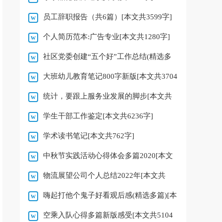
员工辞职报告（共6篇）[本文共3599字]
个人简历范本:广告专业[本文共1280字]
社区党委创建“五个好”工作总结(精选多
大班幼儿教育笔记800字新版[本文共3704
篇)[本文共19342字]
统计，要跟上服务业发展的脚步[本文共
字]
学生干部工作鉴定[本文共6236字]
2923字]
学术读书笔记[本文共762字]
中秋节实践活动心得体会多篇2020[本文
物流展望公司个人总结2022年[本文共
共2534字]
嗨起打他个鬼子好看观后感(精选多篇)[本
6246字]
空乘入队心得多篇新版感受[本文共5104
文共7982字]