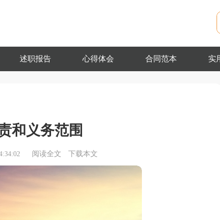
述职报告
心得体会
合同范本
实
责和义务范围
阅读全文
下载本文
:34:02