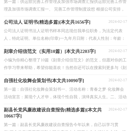
第一篇：供运部完善工作管理及加强市场调查汇报供运部完善工作管
理及加强市场调查汇报一、 完善工作管理制度设想 根据公司安排，
我部门主要担负：1公司各分公司制水生产材料氯气...
2024-02-17
公司法人 证明书(精选多篇)[本文共1656字]
公司法人证明书法人证明书样本同志现任我单位职务，为法定代表
人，特此证明。单位名称(印章)一九年月日附：代表人性别：年龄：
民族：住址：电话：注：企、事业单位、国家机关、社会团体的主
2024-02-17
刻章介绍信范文（实用10篇）[本文共2203字]
要...
小编为你精心整理了10篇《刻章介绍信范文》的范文，但愿对你的工
作学习带来帮助，希望你能喜欢！当然你还可以在搜索到更多与《刻
章介绍信范文》相关的范文。篇1：刻章介绍信刻章流...
2024-02-17
自强社化妆舞会策划书[本文共10090字]
第一篇：自强社化妆舞会策划书一、活动名称：青春之梦·化妆舞会
活动宣言：展现个人才华，体现个性自我，演绎真实人生。二、活动
目的：为丰富同学们的课余生活，让同学们体会到大学生活...
2024-02-17
副县长党风廉政建设自查报告(精选多篇)[本文共
10667字]
第一篇：副县长党风廉政建设自查报告今年以来，自己以学习贯