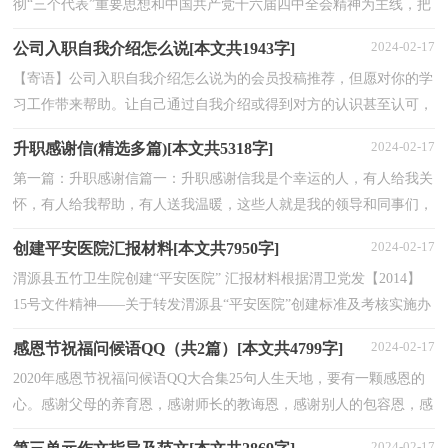
彻“三个代表”重要思想和中国共产党十六届四中全会精神为主线，把
党风廉政建设和反腐败斗争始终如一地贯彻于各项工作...
2024-02-17
公司入职自我介绍怎么说[本文共1943字]
【寄语】公司入职自我介绍怎么说为的会员投稿推荐，但愿对你的学
习工作带来帮助。让自己通过自我介绍或得到对方的认识甚至认可，
是一种非常重要的职场技术。新员工入职如何做自...
2024-02-17
升职感谢信(精选多篇)[本文共5318字]
第一篇：升职感谢信篇一：升职感谢信我是个幸运的人，有人给我关
怀，有人给我帮助，有人送我温暖，这些人就是我的领导和同事们，
我将无法忘记你们的帮助，今天我满怀感恩的心，对你们表示我最...
2024-02-17
创建平安医院汇报材料[本文共7950字]
渭源县五竹卫生院创建“平安医院” 汇报材料根据渭卫党发【2014】
15号文件精神——关于转发渭源县“平安医院”创建标准及考核实施办
法的通知，我院积极召开院委会，讨论制定我...
2024-02-17
感恩节祝福问候语QQ（共2篇）[本文共4799字]
2020年感恩节祝福问候语QQ大合集25句人生天地，要有一颗感恩的
心。感谢父母的养育恩，感谢师长的教诲恩，感谢别人的包容恩，感
谢朋友的关怀恩。感恩节到了，对周围的人说上一声谢谢吧...
2024-02-17