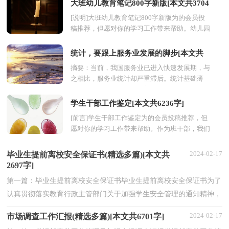
大班幼儿教育笔记800字新版[本文共3704
[说明]大班幼儿教育笔记800字新版为的会员投
字]
稿推荐，但愿对你的学习工作带来帮助。幼儿园
教育的内容是广泛的、启蒙性的，可按照幼儿学
习活动的...
统计，要跟上服务业发展的脚步[本文共
摘要：当前，我国服务业已进入快速发展期，与
2923字]
之相比，服务业统计却严重滞后。统计基础薄
弱，现有的方法制度不完善等原因，使服务业统
计已经不能满足经济...
学生干部工作鉴定[本文共6236字]
[前言]学生干部工作鉴定为的会员投稿推荐，但
愿对你的学习工作带来帮助。作为班干部，我们
应带动全班学生齐心合力，共同打造出学习氛围
更加浓厚的...
2024-02-17
毕业生提前离校安全保证书(精选多篇)[本文共
2697字]
第一篇：毕业生提前离校安全保证书毕业生提前离校安全保证书为了
认真贯彻落实教育行政主管部门关于加强学生安全管理的通知精神，
增强学生安全防范意识，确保学生平安离校和学校正...
2024-02-17
市场调查工作汇报(精选多篇)[本文共6701字]