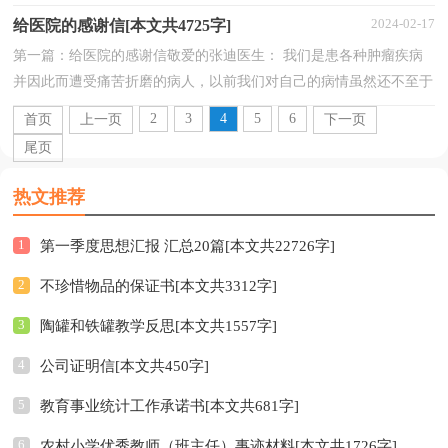
工作力度，取得了一些成效，现总结如下:一、工作举...
2024-02-17
给医院的感谢信[本文共4725字]
第一篇：给医院的感谢信敬爱的张迪医生： 我们是患各种肿瘤疾病
并因此而遭受痛苦折磨的病人，以前我们对自己的病情虽然还不至于
绝望，但是对于疾病的治疗都忧心憧憧。在不同的机遇...
2
3
4
5
6
首页
上一页
下一页
尾页
热文推荐
1
第一季度思想汇报 汇总20篇[本文共22726字]
2
不珍惜物品的保证书[本文共3312字]
3
陶罐和铁罐教学反思[本文共1557字]
4
公司证明信[本文共450字]
5
教育事业统计工作承诺书[本文共681字]
6
农村小学优秀教师（班主任）事迹材料[本文共1726字]