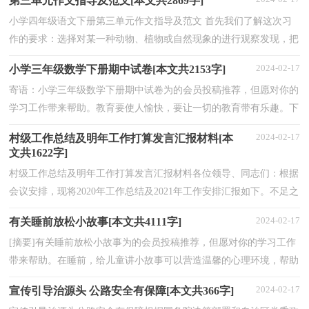
第三单元作文指导及范文[本文共2869字]
小学四年级语文下册第三单元作文指导及范文 首先我们了解这次习
作的要求：选择对某一种动物、植物或自然现象的进行观察发现，把
观察发现中的活动经过、亲身感受和体验写出来。...
2024-02-17
小学三年级数学下册期中试卷[本文共2153字]
寄语：小学三年级数学下册期中试卷为的会员投稿推荐，但愿对你的
学习工作带来帮助。教育要使人愉快，要让一切的教育带有乐趣。下
面好范文小编为你带来一些关于小学三年级数学下册...
2024-02-17
村级工作总结及明年工作打算发言汇报材料[本
文共1622字]
村级工作总结及明年工作打算发言汇报材料各位领导、同志们：根据
会议安排，现将2020年工作总结及2021年工作安排汇报如下。不足之
处，请予批评指正。2020年本人在镇党委、政府的正...
2024-02-17
有关睡前放松小故事[本文共4111字]
[摘要]有关睡前放松小故事为的会员投稿推荐，但愿对你的学习工作
带来帮助。在睡前，给儿童讲小故事可以营造温馨的心理环境，帮助
孩子把情绪调节到准备入睡的状态，天真烂漫是孩子的...
2024-02-17
宣传引导治源头 公路安全有保障[本文共366字]