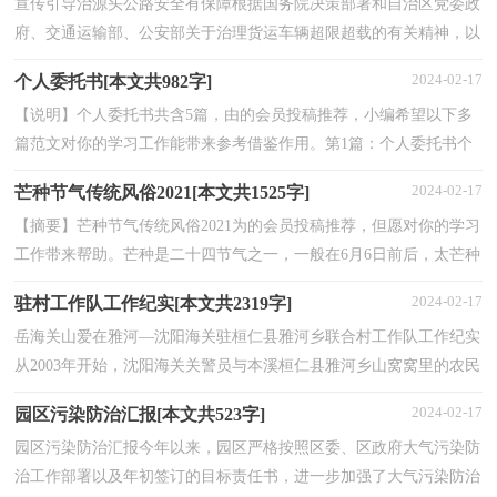
宣传引导治源头公路安全有保障根据国务院决策部署和自治区党委政
府、交通运输部、公安部关于治理货运车辆超限超载的有关精神，以
及自治区交通运输综合执法监督局下发的《关于...
2024-02-17
个人委托书[本文共982字]
【说明】个人委托书共含5篇，由的会员投稿推荐，小编希望以下多
篇范文对你的学习工作能带来参考借鉴作用。第1篇：个人委托书个
人委托书怎么写？以下是我们给你的范文格式参考。致：兹...
2024-02-17
芒种节气传统风俗2021[本文共1525字]
【摘要】芒种节气传统风俗2021为的会员投稿推荐，但愿对你的学习
工作带来帮助。芒种是二十四节气之一，一般在6月6日前后，太芒种
是表征麦类等有芒作物的成熟，是一个反映农业物候现...
2024-02-17
驻村工作队工作纪实[本文共2319字]
岳海关山爱在雅河—沈阳海关驻桓仁县雅河乡联合村工作队工作纪实
从2003年开始，沈阳海关关警员与本溪桓仁县雅河乡山窝窝里的农民
兄弟，虽然相隔近三百公里，但他们的心紧紧地连在...
2024-02-17
园区污染防治汇报[本文共523字]
园区污染防治汇报今年以来，园区严格按照区委、区政府大气污染防
治工作部署以及年初签订的目标责任书，进一步加强了大气污染防治