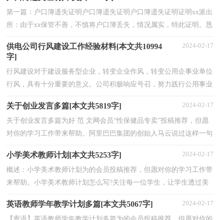
第一篇：户口簿遗失证明户口簿遗失证明户口簿遗失证明证明xx派出
所：由于xx保管不善，不慎将户口簿丢失，情况属实，特此证明。恳
请为其补办，万分感谢!二oo九年九月二十八日(证明单位盖...
2024-02-17
供电公司行风建设工作经验材料[本文共10994
字]
行风建设对于建设服务型企业，转变企业作风，转变公用企事业单位
行风，具有十分重要的意义。公司积极响应号召，努力践行公用事业
的社会责任，认真规范公开内容，丰富公开形式，整合窗口功...
2024-02-17
关于创业发言多篇[本文共5819字]
关于创业发言多篇为好 范 文网会员“性保健品专卖”投稿推荐，但愿
对你的学习工作带来帮助。阿里巴巴集团的创始人马云说过这样一句
话：如果不去采取行动，不给自己的梦想一个实践...
2024-02-17
小学美术教师计划[本文共5253字]
概述：小学美术教师计划为的会员投稿推荐，但愿对你的学习工作带
来帮助。小学美术教师计划怎么写?关注每一位学生，让学生透过美
术课的学习得以身心健康的发展，同时实现教师与新课...
2024-02-17
英语教师学年教学计划多篇[本文共5067字]
【寄语】英语教师学年教学计划多篇为的会员投稿推荐，但愿对你的