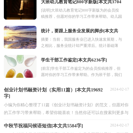
大班幼儿教育笔记800字新版[本文共3704
[说明]大班幼儿教育笔记800字新版为的会员投
字]
稿推荐，但愿对你的学习工作带来帮助。幼儿园
教育的内容是广泛的、启蒙性的，可按照幼儿学
习活动的...
统计，要跟上服务业发展的脚步[本文共
摘要：当前，我国服务业已进入快速发展期，与
2923字]
之相比，服务业统计却严重滞后。统计基础薄
弱，现有的方法制度不完善等原因，使服务业统
计已经不能满足经济...
学生干部工作鉴定[本文共6236字]
[前言]学生干部工作鉴定为的会员投稿推荐，但
愿对你的学习工作带来帮助。作为班干部，我们
应带动全班学生齐心合力，共同打造出学习氛围
更加浓厚的...
2024-02-17
创业计划书融资计划（实用11篇）[本文共19692
字]
小编为你精心整理了11篇《创业计划书融资计划》的范文，但愿对你
的工作学习带来帮助，希望你能喜欢！当然你还可以在搜索到更多与
《创业计划书融资计划》相关的范文。篇1：创业融资...
2024-02-17
中秋节祝福问候语短信[本文共5584字]