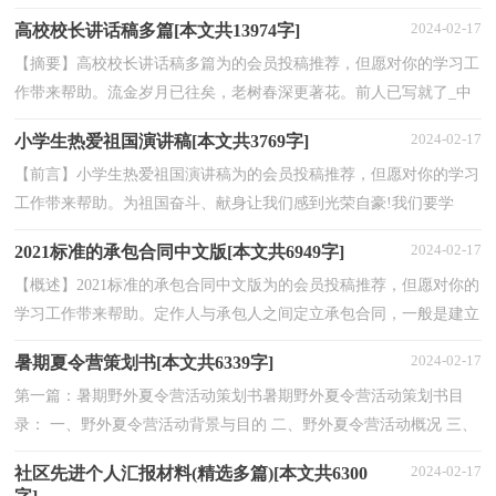
他教会了我知识，给了我做人的本领，那么你要怎么去写...
2024-02-17
高校校长讲话稿多篇[本文共13974字]
【摘要】高校校长讲话稿多篇为的会员投稿推荐，但愿对你的学习工
作带来帮助。流金岁月已往矣，老树春深更著花。前人已写就了_中
学过去的历史，成绩属于过去。人民群众对_中学提出...
2024-02-17
小学生热爱祖国演讲稿[本文共3769字]
【前言】小学生热爱祖国演讲稿为的会员投稿推荐，但愿对你的学习
工作带来帮助。为祖国奋斗、献身让我们感到光荣自豪!我们要学
习“五四”青年的爱国精神，时刻想着我们的祖国，默...
2024-02-17
2021标准的承包合同中文版[本文共6949字]
【概述】2021标准的承包合同中文版为的会员投稿推荐，但愿对你的
学习工作带来帮助。定作人与承包人之间定立承包合同，一般是建立
在对承包人的能力、条件行人的基础上。只有承包...
2024-02-17
暑期夏令营策划书[本文共6339字]
第一篇：暑期野外夏令营活动策划书暑期野外夏令营活动策划书目
录： 一、野外夏令营活动背景与目的 二、野外夏令营活动概况 三、
野外夏令营活动内容 四、野外夏令营的宣传方案...
2024-02-17
社区先进个人汇报材料(精选多篇)[本文共6300