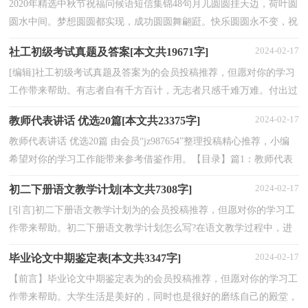
2020年精选中秋节祝福问候语短信集锦48句月儿圆圆挂天边，荷叶圆
圆水中间。梦想圆圆都实现，成功圆圆舞翩跹。快乐圆圆永不变，祝
福圆圆情无限：中秋花好月又圆，幸福与你两团圆。祝您...
2024-02-17
社工初级考试真题及答案[本文共19671字]
[编辑]社工初级考试真题及答案为的会员投稿推荐，但愿对你的学习
工作带来帮助。有志者自有千方百计，无志者只感千难万难。付出过
的人不会畏惧失败，因为曾经为此努力过，就算失败了...
2024-02-17
教师代表讲话 优选20篇[本文共23375字]
教师代表讲话 优选20篇 由会员“jz987654”整理投稿精心推荐，小编
希望对你的学习工作能带来参考借鉴作用。【目录】篇1：教师代表
讲话篇2：教师代表讲话篇3：教师代表讲话篇4：教师代...
2024-02-17
初二下册语文教学计划[本文共7308字]
[引言]初二下册语文教学计划为的会员投稿推荐，但愿对你的学习工
作带来帮助。初二下册语文教学计划怎么写?在语文教学过程中，进
一步培养学生的爱国主义精神，激发学生热爱祖国语...
2024-02-17
毕业论文中期鉴定表[本文共3347字]
【前言】毕业论文中期鉴定表为的会员投稿推荐，但愿对你的学习工
作带来帮助。大学生活是美好的，同时也是很好的磨练自己的殿堂，