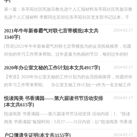
字]
第一篇：东亭苑社区民族宗教先进个人汇报材料东亭苑社区民族宗教
先进个人汇报材料 李辉同志至担任东亭苑社区党支部书记以来，干
一行、专一行、爱一行，工作积极主动认真负责，成绩...
2024-02-17
2021年牛年新春霸气对联七言带横批[本文共
3340字]
[导语]2021年牛年新春霸气对联七言带横批为的会员投稿推荐，但愿
对你的学习工作带来帮助。过年是最为热闹的节日，每到过年的时
候，人们最熟悉的一个习俗就是贴对联了，那么你们知道...
2024-02-17
2020年办公室文秘的工作计划[本文共4917字]
【寄语】2020年办公室文秘的工作计划为的会员投稿推荐，但愿对你
的学习工作带来帮助。 办公室文秘工作计划(一)作为一名文秘工作
者，需要处理很多事情，且事情都比较琐碎，但是也需...
2024-02-17
悦读阅美 书香满园——第六届读书节活动安排
[本文共615字]
悦读阅美 书香满园——第六届读书节活动安排 活动内容：1、“悦读
阅美 书香满园”板报时间：5月27——31日内容：以“悦读阅美 书香满
园”为主题出一期专题板报，板报内容可以有“...
2024-02-17
户口簿遗失证明[本文共3155字]