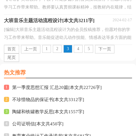
学习工作带来帮助。教师要认真贯彻课标精神，按教材内在规律，结
合学生实际来确定教学目标、重点、难点。设计教学...
2024-02-17
大班音乐主题活动流程设计[本文共3211字]
[编辑]大班音乐主题活动流程设计为的会员投稿推荐，但愿对你的学
习工作带来帮助。音乐能促进幼儿动作技能、情感表达等多方面的能
力，在音乐环境中，孩子能够不断调节自我、改善自...
1
2
3
4
5
首页
上一页
下一页
尾页
热文推荐
1
第一季度思想汇报 汇总20篇[本文共22726字]
2
不珍惜物品的保证书[本文共3312字]
3
陶罐和铁罐教学反思[本文共1557字]
4
公司证明信[本文共450字]
5